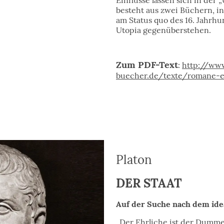
Einflüsse lassen sich in der 
besteht aus zwei Büchern, in
am Status quo des 16. Jahrhu
Utopia gegenüberstehen.
Zum PDF-Text
:
http://www
buecher.de/texte/romane-
Platon
DER STAAT
Auf der Suche nach dem ide
„Der Ehrliche ist der Dumme