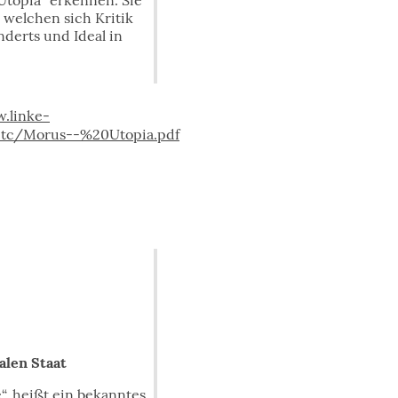
„Utopia“ erkennen. Sie
 welchen sich Kritik
nderts und Ideal in
.linke-
etc/Morus--%20Utopia.pdf
alen Staat
“, heißt ein bekanntes