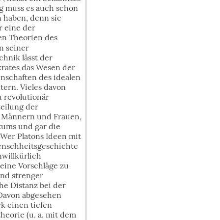
ng muss es auch schon
n haben, denn sie
r eine der
en Theorien des
In seiner
hnik lässt der
krates das Wesen der
enschaften des idealen
tern. Vieles davon
 revolutionär
eilung der
on Männern und Frauen,
tums und gar die
 Wer Platons Ideen mit
enschheitsgeschichte
nwillkürlich
ine Vorschläge zu
nd strenger
che Distanz bei der
. Davon abgesehen
rk einen tiefen
heorie (u. a. mit dem