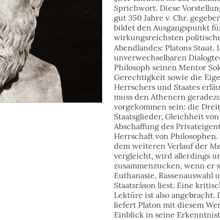
Sprichwort. Diese Vorstellu
gut 350 Jahre v. Chr. gegebe
bildet den Ausgangspunkt fü
wirkungsreichsten politisch
Staat
Abendlandes: Platons
. 
unverwechselbaren Dialogtec
Philosoph seinen Mentor So
Gerechtigkeit sowie die Eig
Herrschers und Staates erläu
muss den Athenern geradezu
vorgekommen sein: die Dreit
Staatsglieder, Gleichheit v
Abschaffung des Privateigen
Herrschaft von Philosophen.
dem weiteren Verlauf der M
vergleicht, wird allerdings u
zusammenzucken, wenn er se
Euthanasie, Rassenauswahl u
Staatsräson liest. Eine kritis
Lektüre ist also angebracht
liefert Platon mit diesem We
Einblick in seine Erkenntnist