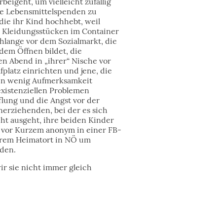
eigeht, um vielleicht zufällig
rte Lebensmittelspenden zu
 die ihr Kind hochhebt, weil
 Kleidungsstücken im Container
hlange vor dem Sozialmarkt, die
 dem Öffnen bildet, die
en Abend in „ihrer“ Nische vor
fplatz einrichten und jene, die
ein wenig Aufmerksamkeit
existenziellen Problemen
flung und die Angst vor der
inerziehenden, bei der es sich
ht ausgeht, ihre beiden Kinder
 vor Kurzem anonym in einer FB-
hrem Heimatort in NÖ um
den.
ir sie nicht immer gleich